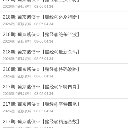
2026澳门正版资料
08-06 04:34
218期: 葡京赌侠☆【赌经㊣必杀特断】
2026澳门正版资料
08-06 04:34
218期: 葡京赌侠☆【赌经㊣绝杀半波】
2026澳门正版资料
08-06 04:34
218期: 葡京赌侠☆【赌经㊣最新杀码】
2026澳门正版资料
08-06 04:34
218期: 葡京赌侠☆【赌经㊣特码波路】
2026澳门正版资料
08-06 04:34
217期: 葡京赌侠☆【赌经㊣平特四肖】
2026澳门正版资料
08-05 04:34
217期: 葡京赌侠☆【赌经㊣平特四尾】
2026澳门正版资料
08-05 04:34
217期: 葡京赌侠☆【赌经㊣精选合数】