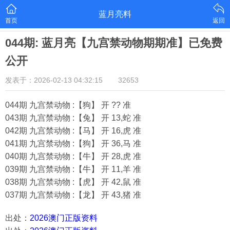
蓝月亮料
首页
返回
044期: 蓝月亮【九宫禁动物期期准】已免费
公开
发表于：2026-02-13 04:32:15
32653
044期 九宫禁动物 :【狗】 开 ?? 准
043期 九宫禁动物 :【兔】 开 13,蛇 准
042期 九宫禁动物 :【马】 开 16,虎 准
041期 九宫禁动物 :【狗】 开 36,马 准
040期 九宫禁动物 :【牛】 开 28,虎 准
039期 九宫禁动物 :【牛】 开 11,羊 准
038期 九宫禁动物 :【虎】 开 42,鼠 准
037期 九宫禁动物 :【龙】 开 43,猪 准
出处：
2026澳门正版资料